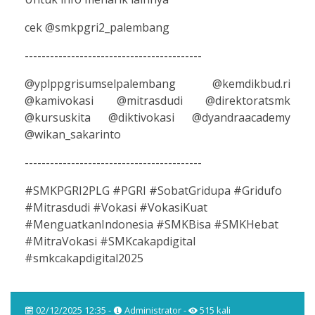
cek @smkpgri2_palembang
------------------------------------------
@yplppgrisumselpalembang @kemdikbud.ri
@kamivokasi @mitrasdudi @direktoratsmk
@kursuskita @diktivokasi @dyandraacademy
@wikan_sakarinto
------------------------------------------
#SMKPGRI2PLG #PGRI #SobatGridupa #Gridufo
#Mitrasdudi #Vokasi #VokasiKuat
#MenguatkanIndonesia #SMKBisa #SMKHebat
#MitraVokasi #SMKcakapdigital
#smkcakapdigital2025
02/12/2025 12:35 -
Administrator -
515 kali