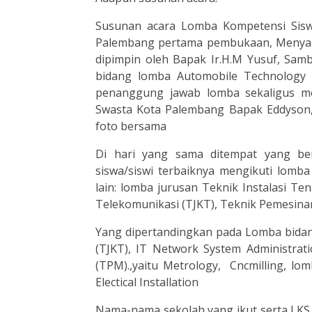
Susunan acara Lomba Kompetensi Sis
Palembang pertama pembukaan, Menyany
dipimpin oleh Bapak Ir.H.M Yusuf, Sambu
bidang lomba Automobile Technology b
penanggung jawab lomba sekaligus 
Swasta Kota Palembang Bapak Eddyson,
foto bersama
Di hari yang sama ditempat yang b
siswa/siswi terbaiknya mengikuti lom
lain: lomba jurusan Teknik Instalasi Te
Telekomunikasi (TJKT), Teknik Pemesina
Yang dipertandingkan pada Lomba bida
(TJKT), IT Network System Administrat
(TPM).,yaitu Metrology, Cncmilling, lom
Electical Installation
Nama-nama sekolah yang ikut serta LK